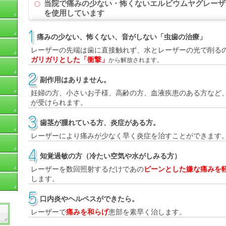
当院で痛みの少ない・怖くないエルビウムヤグレーザ
を使用しています
痛みの少ない、怖くない、音がしない「虫歯の治療」
レーザーの先端は歯に直接触れず、水とレーザーの光で削る
ガリガリとした「衝撃」
から解放されます。
副作用はありません。
妊婦の方、小さいお子様、高齢の方、血液疾患のある方など
が受けられます。
歯茎が腫れている方、炎症がある方。
レーザーにより痛みが少なく早く炎症を治すことができます
知覚過敏の方（冷たい空気や水がしみる方）
レーザーを数回照射するだけであの
ピーンとした嫌な痛みを
します。
口内炎やヘルペスができたら。
レーザーで
痛みを和らげ
患部を素早く治します。